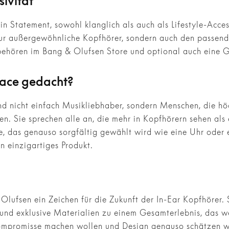
sivität
in Statement, sowohl klanglich als auch als Lifestyle-Acces
 nur außergewöhnliche Kopfhörer, sondern auch den passend
behören im Bang & Olufsen Store und optional auch eine 
race gedacht?
nd nicht einfach Musikliebhaber, sondern Menschen, die h
n. Sie sprechen alle an, die mehr in Kopfhörern sehen als
ire, das genauso sorgfältig gewählt wird wie eine Uhr ode
in einzigartiges Produkt.
Olufsen ein Zeichen für die Zukunft der In-Ear Kopfhörer. 
 und exklusive Materialien zu einem Gesamterlebnis, das we
 Kompromisse machen wollen und Design genauso schätzen w