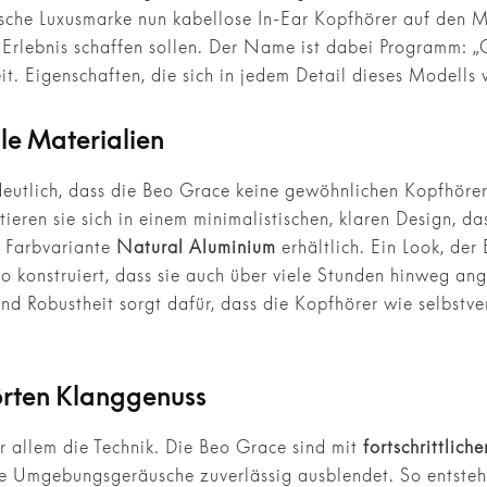
sche Luxusmarke nun kabellose In-Ear Kopfhörer auf den Ma
Erlebnis schaffen sollen. Der Name ist dabei Programm: „G
it. Eigenschaften, die sich in jedem Detail dieses Modells
le Materialien
deutlich, dass die Beo Grace keine gewöhnlichen Kopfhörer
eren sie sich in einem minimalistischen, klaren Design, das
r Farbvariante
Natural Aluminium
erhältlich. Ein Look, de
e so konstruiert, dass sie auch über viele Stunden hinweg a
nd Robustheit sorgt dafür, dass die Kopfhörer wie selbstve
örten Klanggenuss
 allem die Technik. Die Beo Grace sind mit
fortschrittlic
e Umgebungsgeräusche zuverlässig ausblendet. So entsteht