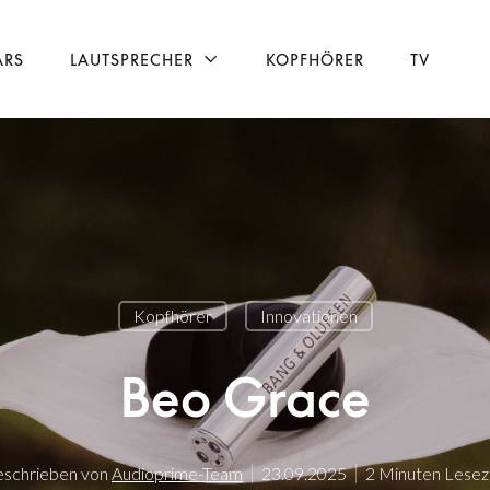
ARS
LAUTSPRECHER
KOPFHÖRER
TV
Kopfhörer
Innovationen
Beo Grace
schrieben von
Audioprime-Team
23.09.2025
2 Minuten Lesez